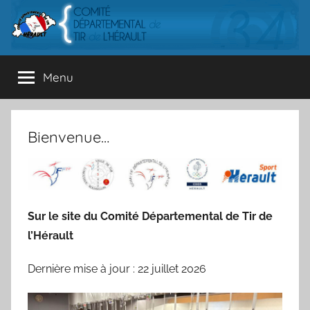
Aller
au
contenu
CDTH
Comité
Menu
départemental
de
Tir
de
Bienvenue…
l'Hérault
Sur le site du Comité Départemental de Tir de
l’Hérault
Dernière mise à jour : 22 juillet 2026