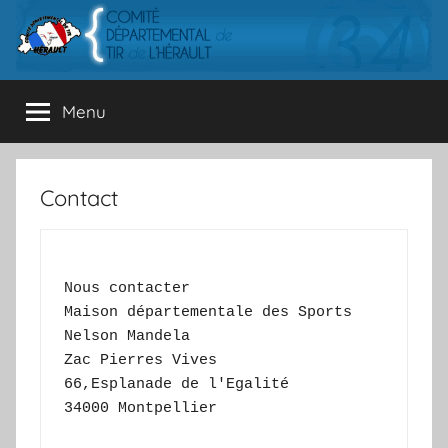
Aller
au
contenu
CDTH
Comité
Menu
départemental
de
Tir
de
Contact
l'Hérault
Nous contacter
Maison départementale des Sports 
Nelson Mandela
Zac Pierres Vives
66,Esplanade de l'Egalité
34000 Montpellier