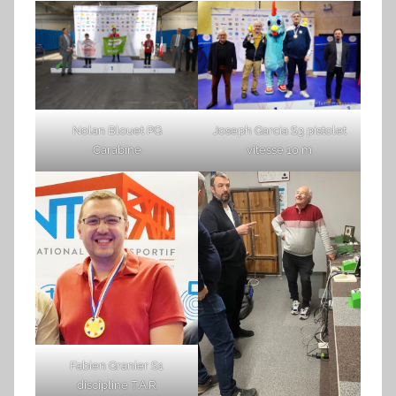
Nolan Blouet PG
Joseph Garcia S3 pistolet
Carabine
vitesse 10 m
Fabien Granier S1
discipline T.A.R.